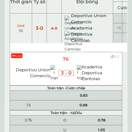
Thời gian
Tỷ số
Đội bóng
1GOM
đều được trình bày rõ ràng, khoa học nhằm
Cược 
mục đích tránh gây nhiễu cho người dùng khi tìm
Deportivo Union
kiếm dữ liệu.
0
Comercio
Live
Đây là danh mục có lượt truy cập cao nhất nhờ khả
3
-
0
Academia
-
1.5
0
4
0
76
'
năng cập nhật sớm các thay đổi về giờ thi đấu hoặc
Deportiva
địa điểm tổ chức trận đấu. Sự minh bạch và chính xác
Cantolao
trong khâu dữ liệu đã giúp
1GOM
khẳng định vị thế là
cổng thông tin bóng đá hàng đầu hiện nay.
Live
-
5
2
76
'
Danh mục cập nhật kết quả và diễn biến chính sau
mỗi trận đấu
Academia
Deportivo Union
3
-
0
Deportiva
Comercio
Sau mỗi vòng đấu, kết quả tỷ số được cập nhật nhanh
Cantolao
chóng giúp những người không có thời gian xem trực
Toàn trận -Cược chấp
tiếp dễ dàng nắm bắt tình hình. Hệ thống tóm lược
0.83
các diễn biến chính một cách súc tích, phản ánh đầy
đủ cục diện trận đấu mà không cần xem lại toàn bộ.
1.5
0.98
Việc tối ưu hóa danh mục kết quả đã giúp
1GOM
tăng
Toàn trận- -tài/Xỉu
cường khả năng tương tác và kéo dài thời gian trải
3.75
O
0.78
nghiệm của người dùng.
U
1.03