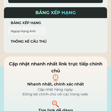
về tài khoản và tiến hành thiết lập mã PIN bảo mật
hoặc xác thực qua mã OTP được gửi về số điện
BẢNG XẾP HẠNG
thoại cá nhân để tăng cường tính an toàn. Sau khi
hoàn tất, bạn chỉ cần nhấn nút “Xác nhận” để gửi
BẢNG XẾP HẠNG
lệnh rút tiền về trung tâm xử lý dữ liệu của hệ
thống, nơi các chuyên viên sẽ rà soát và phê duyệt
Ngoại Hạng Anh
giao dịch một cách minh bạch.
Bước 4: Bạn có thể theo dõi trạng thái giao dịch
THỐNG KÊ CẦU THỦ
trong mục “Lịch sử rút tiền” để biết lệnh của mình
đang ở giai đoạn chờ duyệt, đang xử lý hay đã hoàn
thành thành công. Thông thường, số tiền sẽ được
ghi có vào tài khoản ngân hàng của bạn chỉ sau vài
Cập nhật nhanh nhất link trực tiếp chính
phút kể từ khi hệ thống thông báo lệnh rút đã được
thực hiện, khép lại quy trình thanh toán vô cùng
chủ
tiện lợi và uy tín.
Các bước rút tiền rõ ràng, đơn giản giúp người mới
Nhanh nhất, chính xác nhất
thao tác dễ dàng
Cập nhật hằng ngày.
Việc xây dựng một cơ chế thanh toán minh bạch
Đồng bộ chính chủ với các trang web.
không chỉ giúp bảo vệ quyền lợi tài chính mà còn là
yếu tố then chốt tạo nên sự tin cậy lâu dài cho người
Tìm link dễ dàng
tham gia. Hệ thống
1GOM
tối ưu hóa các thủ tục kiểm