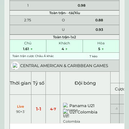
ngày.
1
0.98
Toàn trận- -tài/Xỉu
2.75
O
0.88
U
0.93
Toàn trận-1x2
Chủ
Khách
Hòa
1.61
4
5
Toàn trận cược Châu Á khác
7
kèo
CENTRAL AMERICAN & CARIBBEAN GAMES
Thời gian
Tỷ số
Đội bóng
Cược 
0
Panama U21
Live
1
-
1
-
-1
0
4
7
90+3
'
U21 Colombia
Những hạng mục nội dung được yêu thích t