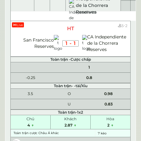
de la Chorrera
Reserves
Live
-
5
2
HT
CA Independiente
San Francisco
1
-
1
de la Chorrera
Reserves
Reserves
Toàn trận -Cược chấp
Nguyên nhân giúp hệ thống xem bóng đá giữ chân người
1
dùng hiệu quả
-0.25
0.8
Trải nghiệm xem bóng đá ổn định trong nhiều
khung giờ khác nhau
Toàn trận- -tài/Xỉu
3.5
O
0.98
Hệ thống được tối ưu hóa nhằm đảm bảo vận hành ổn
định ngay cả trong những khung giờ cao điểm. Nhờ
U
0.83
đó, người xem hiếm khi gặp tình trạng gián đoạn khi
Toàn trận-1x2
nhiều trận đấu lớn diễn ra cùng lúc. Đây chính là yếu
Chủ
Khách
Hòa
tố quan trọng góp phần nâng cao sự hài lòng và xây
4
2.87
2
dựng niềm tin lâu dài cho người dùng.
Toàn trận cược Châu Á khác
7
kèo