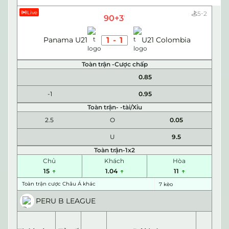
Danh mục xem trực tiếp các trận đấu đang và sắp
Live
-
5
2
90+3
'
diễn ra
Panama U21
1
-
1
U21 Colombia
Danh mục này tập trung hiển thị các trận đấu đang
lăn bóng hoặc chuẩn bị khởi tranh theo dòng thời
gian thực tế của các giải đấu. Hệ thống
1GOM
ưu tiên
Toàn trận -Cược chấp
tính ổn định của luồng dữ liệu để đảm bảo người xem
0.85
không bỏ lỡ bất kỳ khoảnh khắc kịch tính nào trên
-1
0.95
sân.
Toàn trận- -tài/Xỉu
Việc phân loại trận đấu theo quy mô giải quốc tế và
2.5
O
0.05
quốc nội giúp bạn dễ dàng lựa chọn được cuộc đối
đầu mà mình quan tâm nhất. Người hâm mộ có thể
U
9.5
hoàn toàn yên tâm về chất lượng hiển thị và tốc độ
Toàn trận-1x2
truyền tải thông tin khi lựa chọn sử dụng
1GOM
.
Chủ
Khách
Hòa
15
1.04
11
Danh mục lịch thi đấu và thông tin chi tiết trước
giờ bóng lăn
Toàn trận cược Châu Á khác
7
kèo
PERU B LEAGUE
Hệ thống cung cấp bảng lịch thi đấu chi tiết theo
từng ngày, giúp người xem chủ động sắp xếp thời
gian theo dõi các đội bóng yêu thích. Mọi thông tin tại