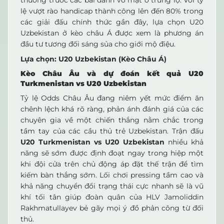
thương trước các bài đánh vỗ mặt ở trung lộ. Với tỷ
lệ vượt rào handicap thành công lên đến 80% trong
các giải đấu chính thức gần đây, lựa chọn U20
Uzbekistan ở kèo châu Á được xem là phương án
đầu tư tương đối sáng sủa cho giới mộ điệu.
Lựa chọn: U20 Uzbekistan (Kèo Châu Á)
Kèo Châu Âu và dự đoán kết quả U20
Turkmenistan vs U20 Uzbekistan
Tỷ lệ Odds Châu Âu đang niêm yết mức điểm ăn
chênh lệch khá rõ ràng, phản ánh đánh giá của các
chuyên gia về một chiến thắng nằm chắc trong
tầm tay của các cầu thủ trẻ Uzbekistan. Trận đấu
U20 Turkmenistan vs U20 Uzbekistan
nhiều khả
năng sẽ sớm được định đoạt ngay trong hiệp một
khi đội cửa trên chủ động áp đặt thế trận để tìm
kiếm bàn thắng sớm. Lối chơi pressing tầm cao và
khả năng chuyển đổi trạng thái cực nhanh sẽ là vũ
khí tối tân giúp đoàn quân của HLV Jamoliddin
Rakhmatullayev bẻ gãy mọi ý đồ phản công từ đối
thủ.