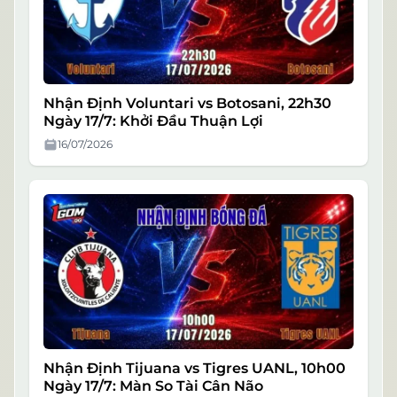
Nhận Định Voluntari vs Botosani, 22h30
Ngày 17/7: Khởi Đầu Thuận Lợi
16/07/2026
Nhận Định Tijuana vs Tigres UANL, 10h00
Ngày 17/7: Màn So Tài Cân Não