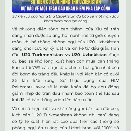
Sự kiên cố của hàng thủ Uzbekistan dự báo về một trận đấu
khan hiếm pha lập công
Về phương diện tổng bàn thắng, cửa Xỉu cả trận
đang nhận được sự ủng hộ mạnh mẽ từ giới chuyên
môn khi hệ thống phòng ngự của U20 Uzbekistan
đang chơi cực kỳ kỷ luật và kín kẽ từ đầu giải. Trận
đấu
U20 Turkmenistan vs U20 Uzbekistan
được
dự báo sẽ khó lòng xuất hiện cơn mưa bàn thắng
khi có tới 75% các trận đấu chính thức gần nhất của
đội bóng áo trắng đều khép lại với kịch bản có dưới
2.5 lần lưới rung. Sự thực dụng của HLV
Rakhmatullayev sẽ là chìa khóa để họ chủ động
giảm nhịp độ trận đấu nhằm bảo toàn thể lực sau
khi đã có bàn thắng vươn lên dẫn trước.
Về chỉ số hiệp một và khả năng ghi bàn của đôi bên,
kịch bản “U20 Turkmenistan không ghi bàn” đang
có tỷ lệ xuất hiện rất cao dựa trên các thông số
phòng ngự ấn tượng của Uzbekistan với 100% số