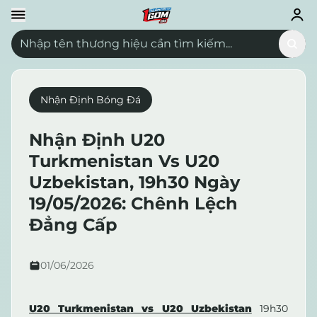
Nhận Định Bóng Đá
Nhận Định U20
Turkmenistan Vs U20
Uzbekistan, 19h30 Ngày
19/05/2026: Chênh Lệch
Đẳng Cấp
01/06/2026
U20 Turkmenistan vs U20 Uzbekistan
19h30