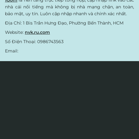
1Gom
là nền tảng trực tiếp tổng hợp, cập nhập link vào các
nhà cái nổi tiếng mà không bị nhà mạng chặn, an toàn,
bảo mật, uy tín. Luôn cập nhập nhanh và chính xác nhất.
Địa Chỉ: 1 Bis Trần Hưng Đạo, Phường Bến Thành, HCM
Website:
nvk.ru.com
Số Điện Thoại: 0986743563
Email:
VỀ CHÚNG TÔI
TRUY CẬP NHANH
Liên Hệ 1GOM
Game bài đổi thưởng
Ban Biên Tập 1GOM
Trực tiếp bóng đá
Chính Sách Bảo Mật
Nhà cái uy tín
Chính Sách Cookie
Tỷ lệ kèo
Điều Khoản Sử Dụng
Kết quả bóng đá
Miễn Trừ Trách Nhiệm
Kết quả xổ số