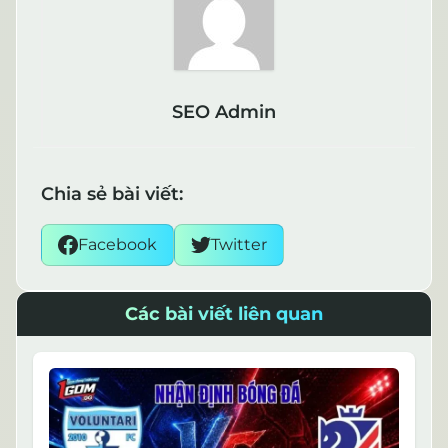
SEO Admin
Chia sẻ bài viết:
Facebook
Twitter
Các bài viết liên quan