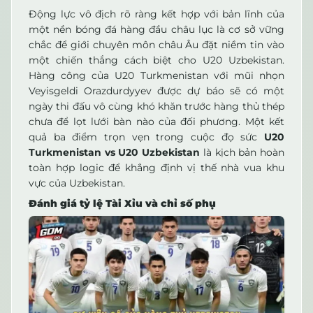
Động lực vô địch rõ ràng kết hợp với bản lĩnh của
một nền bóng đá hàng đầu châu lục là cơ sở vững
chắc để giới chuyên môn châu Âu đặt niềm tin vào
một chiến thắng cách biệt cho U20 Uzbekistan.
Hàng công của U20 Turkmenistan với mũi nhọn
Veyisgeldi Orazdurdyyev được dự báo sẽ có một
ngày thi đấu vô cùng khó khăn trước hàng thủ thép
chưa để lọt lưới bàn nào của đối phương. Một kết
quả ba điểm trọn vẹn trong cuộc đọ sức
U20
Turkmenistan vs U20 Uzbekistan
là kịch bản hoàn
toàn hợp logic để khẳng định vị thế nhà vua khu
vực của Uzbekistan.
Đánh giá tỷ lệ Tài Xỉu và chỉ số phụ