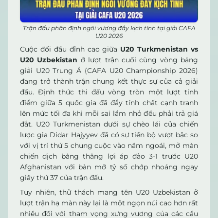
Trận đấu phân định ngôi vương đầy kịch tính tại giải CAFA
U20 2026
Cuộc đối đầu đỉnh cao giữa
U20 Turkmenistan vs
U20 Uzbekistan
ở lượt trận cuối cùng vòng bảng
giải U20 Trung Á (CAFA U20 Championship 2026)
đang trở thành trận chung kết thực sự của cả giải
đấu. Định thức thi đấu vòng tròn một lượt tính
điểm giữa 5 quốc gia đã đẩy tính chất cạnh tranh
lên mức tối đa khi mỗi sai lầm nhỏ đều phải trả giá
đắt. U20 Turkmenistan dưới sự chèo lái của chiến
lược gia Didar Hajyyev đã có sự tiến bộ vượt bậc so
với vị trí thứ 5 chung cuộc vào năm ngoái, mở màn
chiến dịch bằng thắng lợi áp đảo 3-1 trước U20
Afghanistan với bàn mở tỷ số chớp nhoáng ngay
giây thứ 37 của trận đấu.
Tuy nhiên, thử thách mang tên U20 Uzbekistan ở
lượt trận hạ màn này lại là một ngọn núi cao hơn rất
nhiều đối với tham vọng xưng vương của các cầu