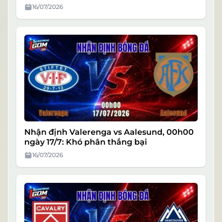
16/07/2026
Nhận định Valerenga vs Aalesund, 00h00
ngày 17/7: Khó phân thắng bại
16/07/2026