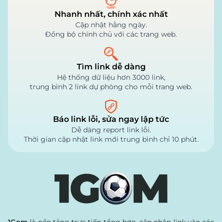
Nhanh nhất, chính xác nhất
Cập nhật hằng ngày.
Đồng bộ chính chủ với các trang web.
Tìm link dễ dàng
Hệ thống dữ liệu hơn 3000 link,
trung bình 2 link dự phòng cho mỗi trang web.
Báo link lỗi, sửa ngay lập tức
Dễ dàng report link lỗi.
Thời gian cập nhật link mới trung bình chỉ 10 phút.