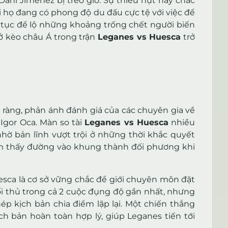
ani Jimenez bị treo giò. Sự thiếu hụt này chắc
 họ đang có phong độ du đấu cực tệ với việc để
n tục để lộ những khoảng trống chết người biến
ở kèo châu Á trong trận
Leganes vs Huesca
trở
ràng, phản ánh đánh giá của các chuyên gia về
Igor Oca. Màn so tài
Leganes vs Huesca
nhiều
nhờ bản lĩnh vượt trội ở những thời khắc quyết
tìm thấy đường vào khung thành đối phương khi
esca là cơ sở vững chắc để giới chuyên môn đặt
i thủ trong cả 2 cuộc đụng độ gần nhất, nhưng
p kịch bản chia điểm lặp lại. Một chiến thắng
ch bản hoàn toàn hợp lý, giúp Leganes tiến tới