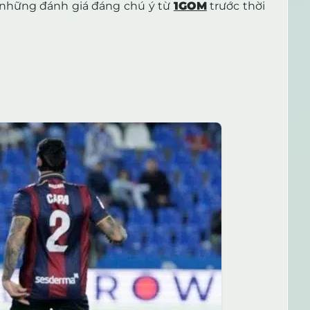
ỡ những đánh giá đáng chú ý từ
1GOM
trước thời