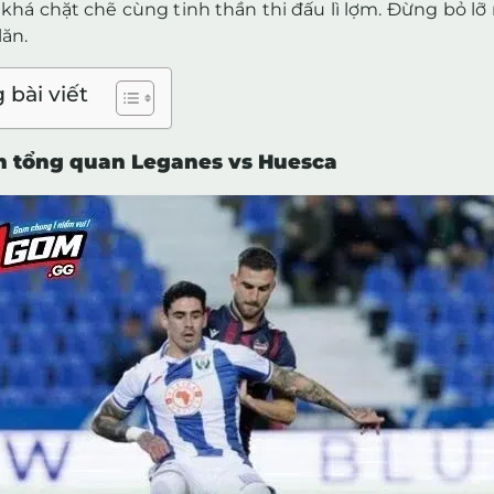
há chặt chẽ cùng tinh thần thi đấu lì lợm. Đừng bỏ l
ăn.
 bài viết
h tổng quan Leganes vs Huesca