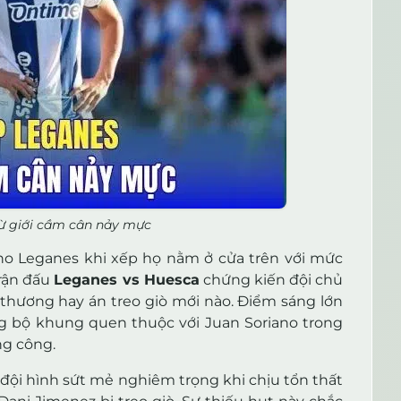
từ giới cầm cân nảy mực
cho Leganes khi xếp họ nằm ở cửa trên với mức
Trận đấu
Leganes vs Huesca
chứng kiến đội chủ
thương hay án treo giò mới nào. Điểm sáng lớn
ùng bộ khung quen thuộc với Juan Soriano trong
ng công.
 đội hình sứt mẻ nghiêm trọng khi chịu tổn thất