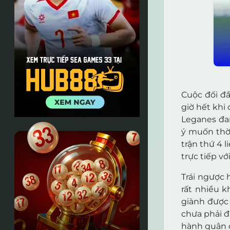
Cuộc đối đ
giờ hết khi
Leganes đa
ý muốn thời
trận thứ 4 l
trực tiếp v
Trái ngược 
rất nhiều k
giành được 
chưa phải đ
hành quân 