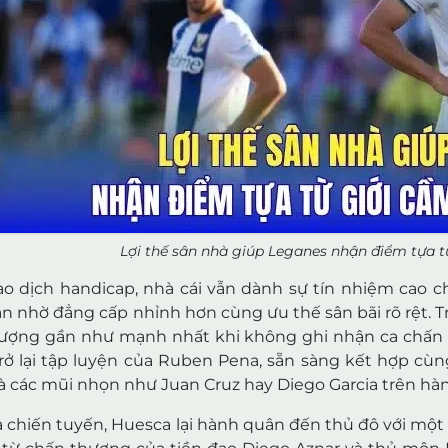
Lợi thế sân nhà giúp Leganes nhận điểm tựa 
ao dịch handicap, nhà cái vẫn dành sự tín nhiệm cao 
àn nhờ đẳng cấp nhỉnh hơn cùng ưu thế sân bãi rõ rệt. 
 lượng gần như mạnh nhất khi không ghi nhận ca chấn 
trở lại tập luyện của Ruben Pena, sẵn sàng kết hợp c
 các mũi nhọn như Juan Cruz hay Diego Garcia trên hà
a chiến tuyến, Huesca lại hành quân đến thủ đô với một