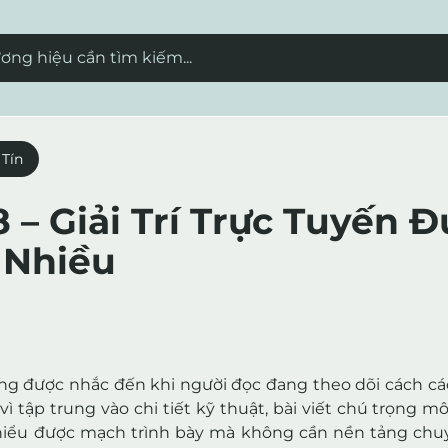
 Tín
 – Giải Trí Trực Tuyến 
 Nhiều
g được nhắc đến khi người đọc đang theo dõi cách các b
vì tập trung vào chi tiết kỹ thuật, bài viết chú trọng 
hiểu được mạch trình bày mà không cần nền tảng chuy