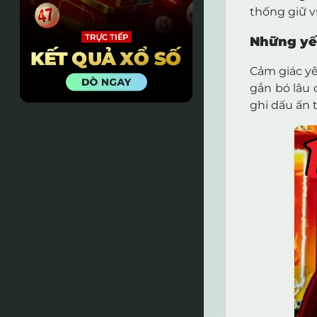
thống giữ v
Những yếu
Cảm giác yê
gắn bó lâu 
ghi dấu ấn 