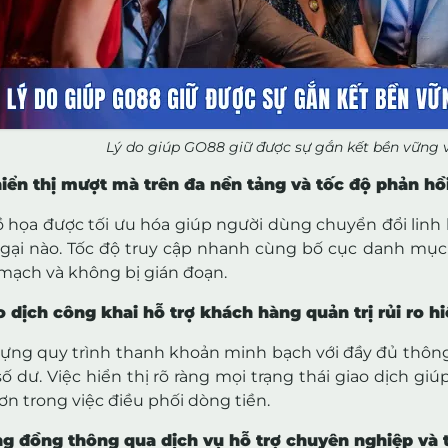
Lý do giúp GO88 giữ được sự gắn kết bền vững 
hiển thị mượt mà trên đa nền tảng và tốc độ phản h
ồ họa được tối ưu hóa giúp người dùng chuyển đổi linh
ngại nào. Tốc độ truy cập nhanh cùng bố cục danh mục 
n mạch và không bị gián đoạn.
o dịch công khai hỗ trợ khách hàng quản trị rủi ro h
ựng quy trình thanh khoản minh bạch với đầy đủ thông 
ố dư. Việc hiển thị rõ ràng mọi trạng thái giao dịch gi
n trong việc điều phối dòng tiền.
ng đồng thông qua dịch vụ hỗ trợ chuyên nghiệp và 