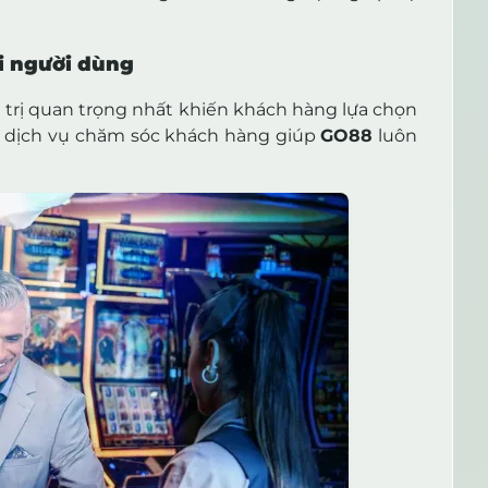
ới người dùng
 trị quan trọng nhất khiến khách hàng lựa chọn
và dịch vụ chăm sóc khách hàng giúp
GO88
luôn