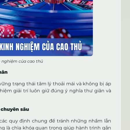
h nghiệm của cao thủ
hân
vững trạng thái tâm lý thoải mái và không bị áp
hiệm giải trí luôn giữ đúng ý nghĩa thư giãn và
c chuyên sâu
ỹ các quy định chung để tránh những nhầm lẫn
g là chìa khóa quan trọng giúp hành trình gắn