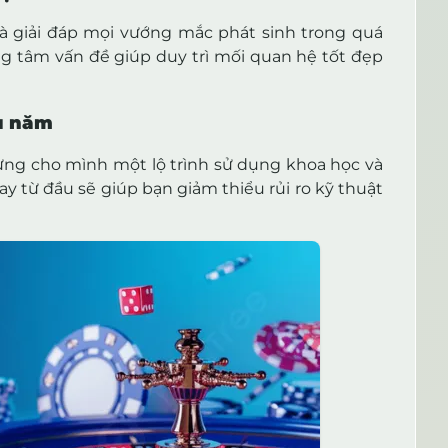
và giải đáp mọi vướng mắc phát sinh trong quá
ọng tâm vấn đề giúp duy trì mối quan hệ tốt đẹp
u năm
dựng cho mình một lộ trình sử dụng khoa học và
y từ đầu sẽ giúp bạn giảm thiểu rủi ro kỹ thuật