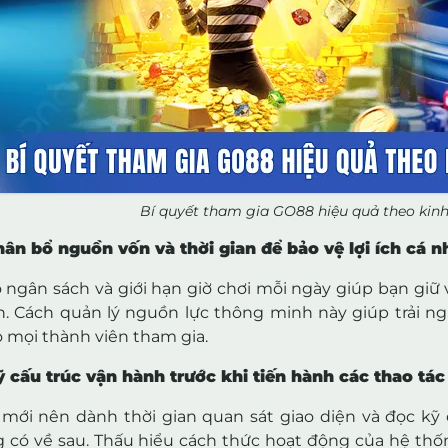
Bí quyết tham gia GO88 hiệu quả theo kin
hân bổ nguồn vốn và thời gian để bảo vệ lợi ích cá n
õ ngân sách và giới hạn giờ chơi mỗi ngày giúp bạn giữ 
nh. Cách quản lý nguồn lực thông minh này giúp trải ng
o mọi thành viên tham gia.
ỹ cấu trúc vận hành trước khi tiến hành các thao tá
 mới nên dành thời gian quan sát giao diện và đọc k
có về sau. Thấu hiểu cách thức hoạt động của hệ thốn