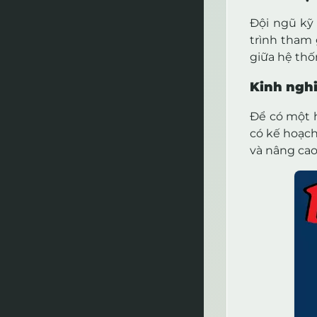
Đội ngũ kỹ 
trình tham 
giữa hệ thố
Kinh ngh
Để có một h
có kế hoạch
và nâng cao