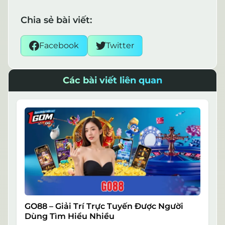
Chia sẻ bài viết:
Facebook
Twitter
Các bài viết liên quan
GO88 – Giải Trí Trực Tuyến Được Người
Dùng Tìm Hiểu Nhiều