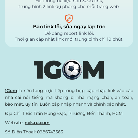
Hệ thống dữ liệu hơn 3000 link,
trung bình 2 link dự phòng cho mỗi trang web.
Báo link lỗi, sửa ngay lập tức
Dễ dàng report link lỗi.
Thời gian cập nhật link mới trung bình chỉ 10 phút.
1Gom
là nền tảng trực tiếp tổng hợp, cập nhập link vào các
nhà cái nổi tiếng mà không bị nhà mạng chặn, an toàn,
bảo mật, uy tín. Luôn cập nhập nhanh và chính xác nhất.
Địa Chỉ: 1 Bis Trần Hưng Đạo, Phường Bến Thành, HCM
Website:
nvk.ru.com
Số Điện Thoại: 0986743563