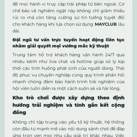
để mọi hành vi truy cập trái phép từ bên ngoài. Cơ
chế bảo vệ nghiêm ngặt này không chỉ giảm thiểu
rủi ro mà còn tăng cường sự tin tưởng tuyệt đối
cho khách hàng khi lựa chọn sử dụng
MAYCLUB
lâu
dài.
Đội ngũ tư vấn trực tuyến hoạt động liên tục
nhằm giải quyết mọi vướng mắc kỹ thuật
Trung tâm hỗ trợ khách hàng vận hành 24/7 qua
nhiều kênh như live chat và hotline giúp xử lý kịp
thời các tình huống phát sinh của người dùng. Thái
độ phục vụ chuyên nghiệp cùng quy trình phản hồi
nhanh chóng đảm bảo hành trình trải nghiệm của
hội viên luôn diễn ra một cách suôn sẻ và hài lòng.
Kho trò chơi được xây dựng theo định
hướng trải nghiệm và tính gắn kết cộng
đồng
Không chỉ tập trung vào yếu tố kỹ thuật, hệ thống
còn đầu tư mạnh mẽ vào nội dung sảnh chơi để đáp
ứng trọn vẹn mọi nhu cầu giải trí khác nhau. Việc