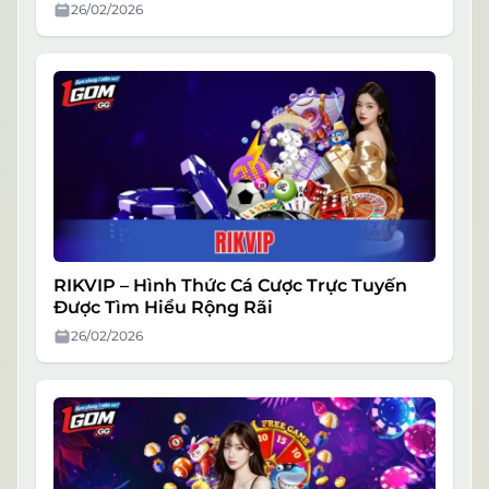
26/02/2026
RIKVIP – Hình Thức Cá Cược Trực Tuyến
Được Tìm Hiểu Rộng Rãi
26/02/2026