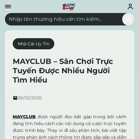
Nhà Cái Uy Tín
MAYCLUB – Sân Chơi Trực
Tuyến Được Nhiều Người
Tìm Hiểu
26/02/2026
MAYCLUB
được người đọc bắt gặp trong bối cảnh
đang tìm hiểu cách các nội dung cá cược trực tuyến
được trình bày. Thay vì đi sâu phân tích, bài viết tập
trung phản ánh cách thông tin được sắp xếp và diễn