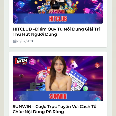
HITCLUB –Điểm Quy Tụ Nội Dung Giải Trí
Thu Hút Người Dùng
26/02/2026
SUNWIN – Cược Trực Tuyến Với Cách Tổ
Chức Nội Dung Rõ Ràng