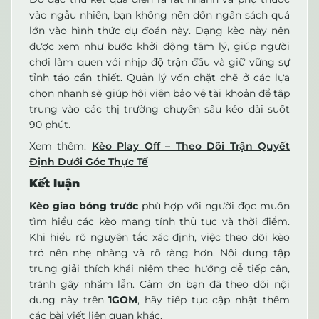
vào ngẫu nhiên, bạn không nên dồn ngân sách quá
lớn vào hình thức dự đoán này. Dạng kèo này nên
được xem như bước khởi động tâm lý, giúp người
chơi làm quen với nhịp độ trận đấu và giữ vững sự
tỉnh táo cần thiết. Quản lý vốn chặt chẽ ở các lựa
chọn nhanh sẽ giúp hội viên bảo vệ tài khoản để tập
trung vào các thị trường chuyên sâu kéo dài suốt
90 phút.
Xem thêm:
Kèo Play Off – Theo Dõi Trận Quyết
Định Dưới Góc Thực Tế
Kết luận
Kèo giao bóng trước
phù hợp với người đọc muốn
tìm hiểu các kèo mang tính thủ tục và thời điểm.
Khi hiểu rõ nguyên tắc xác định, việc theo dõi kèo
trở nên nhẹ nhàng và rõ ràng hơn. Nội dung tập
trung giải thích khái niệm theo hướng dễ tiếp cận,
tránh gây nhầm lẫn. Cảm ơn bạn đã theo dõi nội
dung này trên
1GOM
, hãy tiếp tục cập nhật thêm
các bài viết liên quan khác.