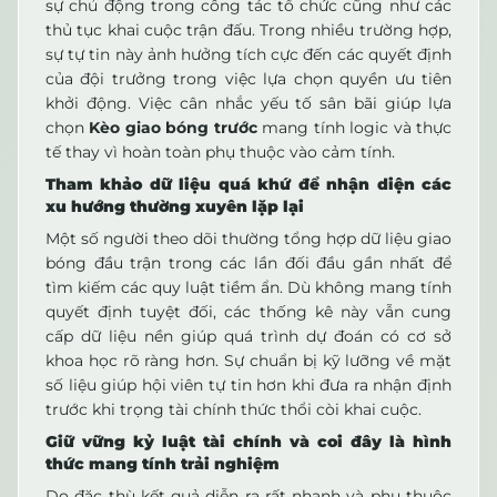
sự chủ động trong công tác tổ chức cũng như các
thủ tục khai cuộc trận đấu. Trong nhiều trường hợp,
sự tự tin này ảnh hưởng tích cực đến các quyết định
của đội trưởng trong việc lựa chọn quyền ưu tiên
khởi động. Việc cân nhắc yếu tố sân bãi giúp lựa
chọn
Kèo giao bóng trước
mang tính logic và thực
tế thay vì hoàn toàn phụ thuộc vào cảm tính.
Tham khảo dữ liệu quá khứ để nhận diện các
xu hướng thường xuyên lặp lại
Một số người theo dõi thường tổng hợp dữ liệu giao
bóng đầu trận trong các lần đối đầu gần nhất để
tìm kiếm các quy luật tiềm ẩn. Dù không mang tính
quyết định tuyệt đối, các thống kê này vẫn cung
cấp dữ liệu nền giúp quá trình dự đoán có cơ sở
khoa học rõ ràng hơn. Sự chuẩn bị kỹ lưỡng về mặt
số liệu giúp hội viên tự tin hơn khi đưa ra nhận định
trước khi trọng tài chính thức thổi còi khai cuộc.
Giữ vững kỷ luật tài chính và coi đây là hình
thức mang tính trải nghiệm
Do đặc thù kết quả diễn ra rất nhanh và phụ thuộc