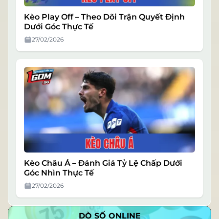
Kèo Play Off – Theo Dõi Trận Quyết Định
Dưới Góc Thực Tế
27/02/2026
Kèo Châu Á – Đánh Giá Tỷ Lệ Chấp Dưới
Góc Nhìn Thực Tế
27/02/2026
DÒ SỐ ONLINE