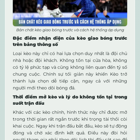
Bản chất kèo giao bóng trước và cách hệ thống áp dụng
Đặc điểm nhận diện của kèo giao bóng trước
trên bảng thông số
Loại kèo này chỉ có hai lựa chọn duy nhất là đội chủ
nhà hoặc đội khách. Không tồn tại cửa hòa, không
có tỷ lệ phức tạp và cũng không liên quan đến tỷ số
chung cuộc. Chính sự tối giản này khiến Kèo trở
thành lựa chọn dễ tiếp cận, ngay cả với những
người mới theo dõi bóng đá.
Thời điểm mở kèo và lý do không tồn tại trong
suốt trận đấu
Khác với các kèo chính, hình thức này chỉ được mở
trong thời gian rất ngắn trước khi trọng tài thổi còi
khai cuộc. Ngay khi trận đấu bắt đầu, kèo sẽ tự động
đóng và chờ xác định kết quả. Điều này đòi hỏi
người tham gia phải theo dõi lịch thi đấu sát sao để