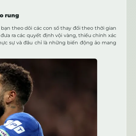
èo rung
 bạn theo dõi các con số thay đổi theo thời gian
đưa ra các quyết định vội vàng, thiếu chính xác
 thực sự và đâu chỉ là những biến động ảo mang