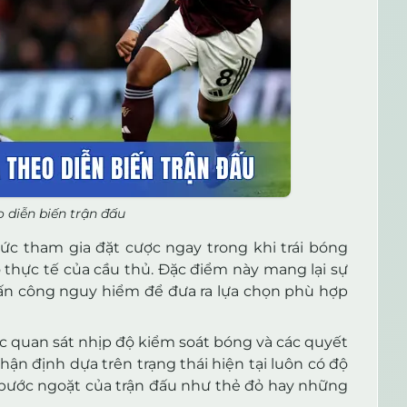
 diễn biến trận đấu
thức tham gia đặt cược ngay trong khi trái bóng
 thực tế của cầu thủ. Đặc điểm này mang lại sự
 tấn công nguy hiểm để đưa ra lựa chọn phù hợp
việc quan sát nhịp độ kiểm soát bóng và các quyết
ận định dựa trên trạng thái hiện tại luôn có độ
c bước ngoặt của trận đấu như thẻ đỏ hay những