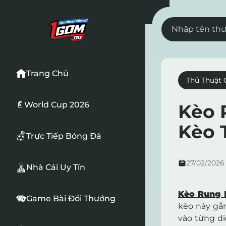
Trang Chủ
Thủ Thuật 
📄
World Cup 2026
Kèo 
Kèo 
Trực Tiếp Bóng Đá
27/02/2026
Nhà Cái Uy Tín
Kèo Rung 
Game Bài Đổi Thưởng
kèo này gắn
vào từng di