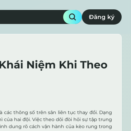
Đăng ký
 Khái Niệm Khi Theo
các thông số trên sân liên tục thay đổi. Dạng
 của hai đội. Việc theo dõi đòi hỏi sự tập trung
ình dung rõ cách vận hành của kèo rung trong