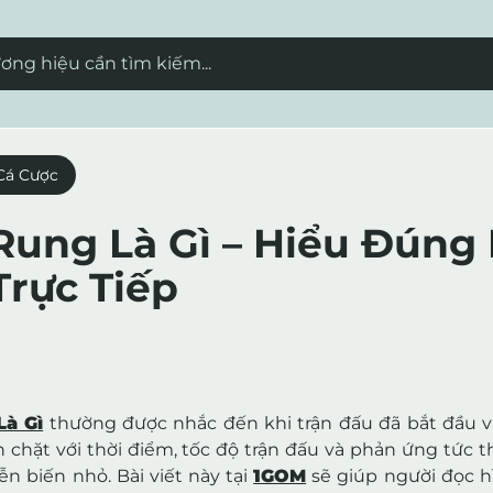
Cá Cược
Rung Là Gì – Hiểu Đúng
Trực Tiếp
Là Gì
thường được nhắc đến khi trận đấu đã bắt đầu và 
 chặt với thời điểm, tốc độ trận đấu và phản ứng tức thì
ễn biến nhỏ. Bài viết này tại
1GOM
sẽ giúp người đọc h