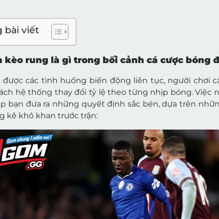
 bài viết
 kèo rung là gì trong bối cảnh cá cược bóng đ
được các tình huống biến động liên tục, người chơi cầ
ch hệ thống thay đổi tỷ lệ theo từng nhịp bóng. Việc
p bạn đưa ra những quyết định sắc bén, dựa trên những 
ng kê khô khan trước trận: