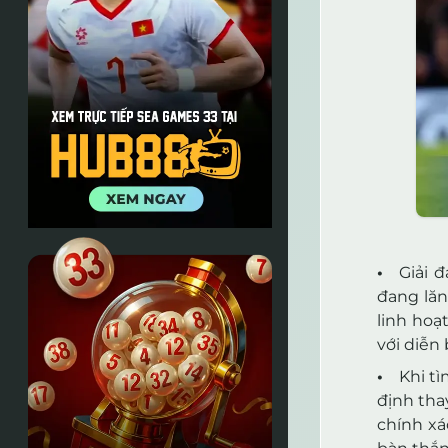
Giải 
đang lăn
linh hoạ
với diễn
Khi t
định tha
chính xá