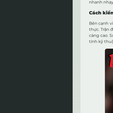
nhanh nhạy
Cách kiểm
Bên cạnh vi
thực. Trận 
càng cao. S
tính kỹ thuậ