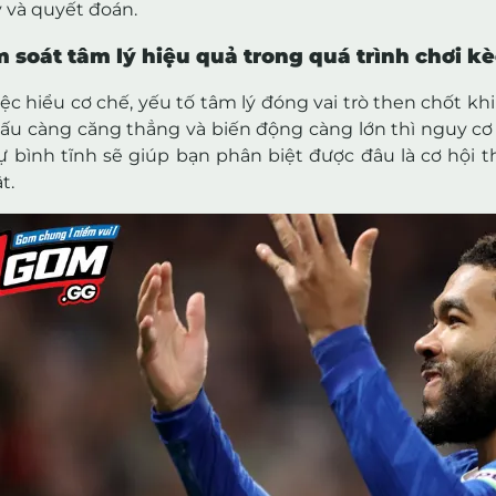
 và quyết đoán.
 soát tâm lý hiệu quả trong quá trình chơi k
ệc hiểu cơ chế, yếu tố tâm lý đóng vai trò then chốt khi
đấu càng căng thẳng và biến động càng lớn thì nguy cơ 
ự bình tĩnh sẽ giúp bạn phân biệt được đâu là cơ hội
t.