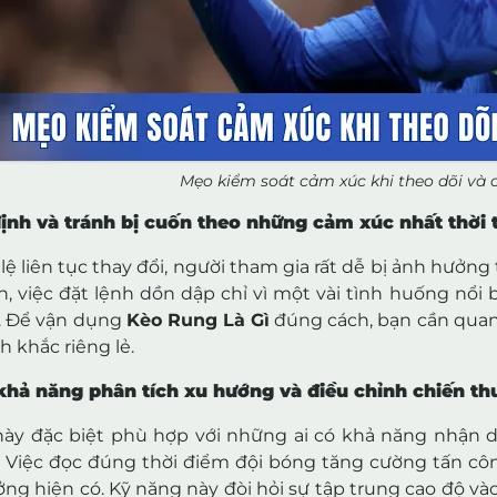
Mẹo kiểm soát cảm xúc khi theo dõi và c
định và tránh bị cuốn theo những cảm xúc nhất thời 
 lệ liên tục thay đổi, người tham gia rất dễ bị ảnh hưở
ên, việc đặt lệnh dồn dập chỉ vì một vài tình huống nổ
n. Để vận dụng
Kèo Rung Là Gì
đúng cách, bạn cần quan 
 khắc riêng lẻ.
khả năng phân tích xu hướng và điều chỉnh chiến thu
này đặc biệt phù hợp với những ai có khả năng nhận d
. Việc đọc đúng thời điểm đội bóng tăng cường tấn cô
ưởng hiện có. Kỹ năng này đòi hỏi sự tập trung cao độ và