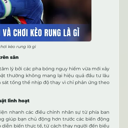
hơi kèo rung là gì
trên sân
ng tâm lý bởi các pha bóng nguy hiểm vừa mới xảy
i bật thường không mang lại hiệu quả đầu tư lâu
sát tổng thể nhịp độ thay vì chỉ phản ứng theo
ật linh hoạt
iện nhanh các điều chỉnh nhân sự từ phía ban
ng giúp bạn chủ động hơn trước các biến động
o diễn biến thực tế, từ cách thay người đến biểu