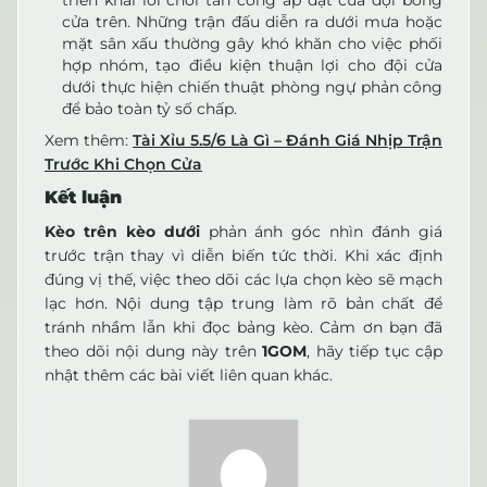
triển khai lối chơi tấn công áp đặt của đội bóng
cửa trên. Những trận đấu diễn ra dưới mưa hoặc
mặt sân xấu thường gây khó khăn cho việc phối
hợp nhóm, tạo điều kiện thuận lợi cho đội cửa
dưới thực hiện chiến thuật phòng ngự phản công
để bảo toàn tỷ số chấp.
Xem thêm:
Tài Xỉu 5.5/6 Là Gì – Đánh Giá Nhịp Trận
Trước Khi Chọn Cửa
Kết luận
Kèo trên kèo dưới
phản ánh góc nhìn đánh giá
trước trận thay vì diễn biến tức thời. Khi xác định
đúng vị thế, việc theo dõi các lựa chọn kèo sẽ mạch
lạc hơn. Nội dung tập trung làm rõ bản chất để
tránh nhầm lẫn khi đọc bảng kèo. Cảm ơn bạn đã
theo dõi nội dung này trên
1GOM
, hãy tiếp tục cập
nhật thêm các bài viết liên quan khác.