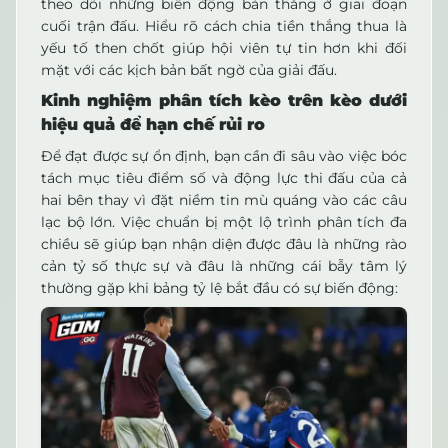
theo dõi những biến động bàn thắng ở giai đoạn
cuối trận đấu. Hiểu rõ cách chia tiền thắng thua là
yếu tố then chốt giúp hội viên tự tin hơn khi đối
mặt với các kịch bản bất ngờ của giải đấu.
Kinh nghiệm phân tích kèo trên kèo dưới
hiệu quả để hạn chế rủi ro
Để đạt được sự ổn định, bạn cần đi sâu vào việc bóc
tách mục tiêu điểm số và động lực thi đấu của cả
hai bên thay vì đặt niềm tin mù quáng vào các câu
lạc bộ lớn. Việc chuẩn bị một lộ trình phân tích đa
chiều sẽ giúp bạn nhận diện được đâu là những rào
cản tỷ số thực sự và đâu là những cái bẫy tâm lý
thường gặp khi bảng tỷ lệ bắt đầu có sự biến động: