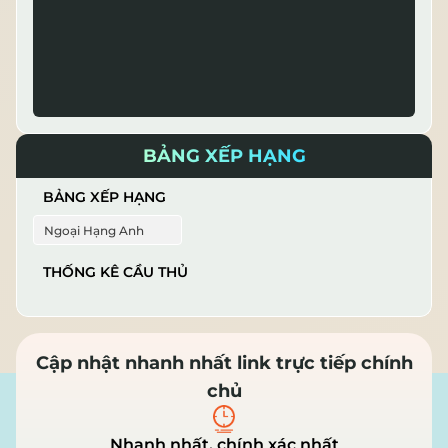
BẢNG XẾP HẠNG
BẢNG XẾP HẠNG
Ngoại Hạng Anh
THỐNG KÊ CẦU THỦ
Cập nhật nhanh nhất link trực tiếp chính
chủ
Nhanh nhất, chính xác nhất