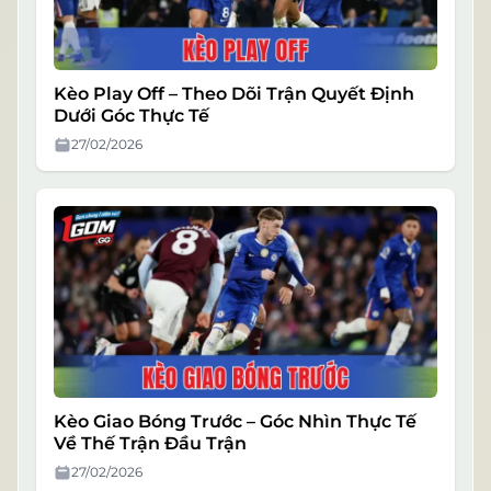
Kèo Play Off – Theo Dõi Trận Quyết Định
Dưới Góc Thực Tế
27/02/2026
Kèo Giao Bóng Trước – Góc Nhìn Thực Tế
Về Thế Trận Đầu Trận
27/02/2026