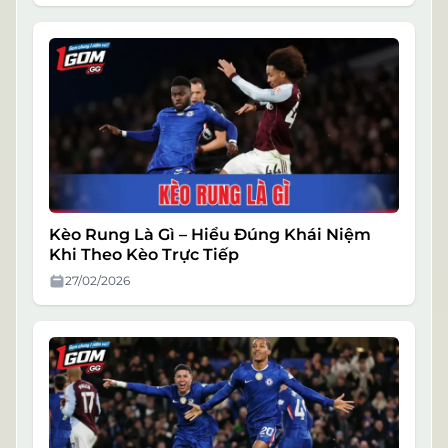
Kèo Rung Là Gì – Hiểu Đúng Khái Niệm
Khi Theo Kèo Trực Tiếp
27/02/2026