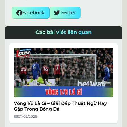
Facebook
Twitter
Các bài viết liên quan
Vòng 1/8 Là Gì – Giải Đáp Thuật Ngữ Hay
Gặp Trong Bóng Đá
27/02/2026