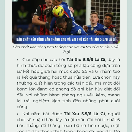
Bản chất kèo tổng bàn thắng cao và vai trò của tài xỉu 5.5/6
là gì
Giải đáp cho câu hỏi
Tài Xỉu 5.5/6 Là Gì
, đây là
hình thức dự đoán tổng số pha lập công dựa trên
sự kết hợp giữa hai mức cược 5.5 và 6 nhằm tạo
ra kết quả thắng hoặc thua nửa tiền. Lựa chọn này
thường xuất hiện trong các trận đấu mà một đội
bóng lớn đang có phong độ ghi bàn hủy diệt đối
đầu với những hàng phòng ngự yếu kém, mang
lại trải nghiệm kịch tính đến những phút cuối
cùng.
Khi nắm bắt được
Tài Xỉu 5.5/6 Là Gì
, người
chơi sẽ nhận thấy đây là cột mốc đòi hỏi ít nhất 6
bàn thắng để thắng toàn bộ số tiền cược, một
con số đầy thách thức trong bóng đá hiện đại. Do