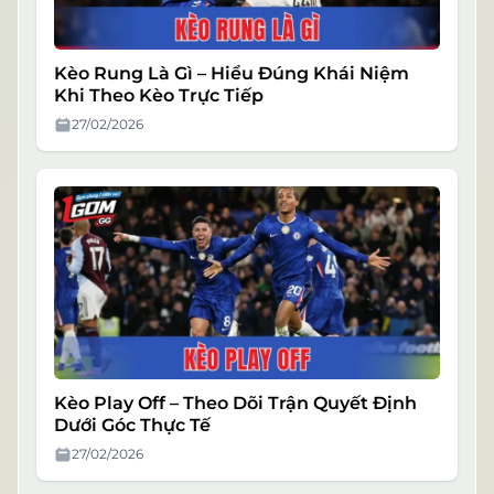
Kèo Rung Là Gì – Hiểu Đúng Khái Niệm
Khi Theo Kèo Trực Tiếp
27/02/2026
Kèo Play Off – Theo Dõi Trận Quyết Định
Dưới Góc Thực Tế
27/02/2026