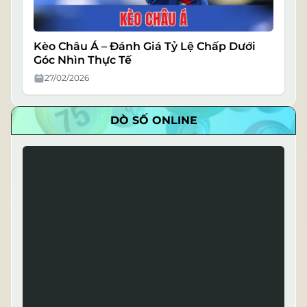
Kèo Châu Á – Đánh Giá Tỷ Lệ Chấp Dưới
Góc Nhìn Thực Tế
27/02/2026
DÒ SỐ ONLINE