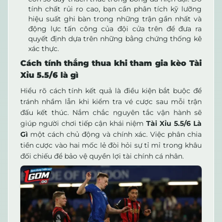
tính chất rủi ro cao, bạn cần phân tích kỹ lưỡng
hiệu suất ghi bàn trong những trận gần nhất và
động lực tấn công của đội cửa trên để đưa ra
quyết định dựa trên những bằng chứng thống kê
xác thực.
Cách tính thắng thua khi tham gia kèo Tài
Xỉu 5.5/6 là gì
Hiểu rõ cách tính kết quả là điều kiện bắt buộc để
tránh nhầm lẫn khi kiểm tra vé cược sau mỗi trận
đấu kết thúc. Nắm chắc nguyên tắc vận hành sẽ
giúp người chơi tiếp cận khái niệm
Tài Xỉu 5.5/6 Là
Gì
một cách chủ động và chính xác. Việc phân chia
tiền cược vào hai mốc lẻ đòi hỏi sự tỉ mỉ trong khâu
đối chiếu để bảo vệ quyền lợi tài chính cá nhân.