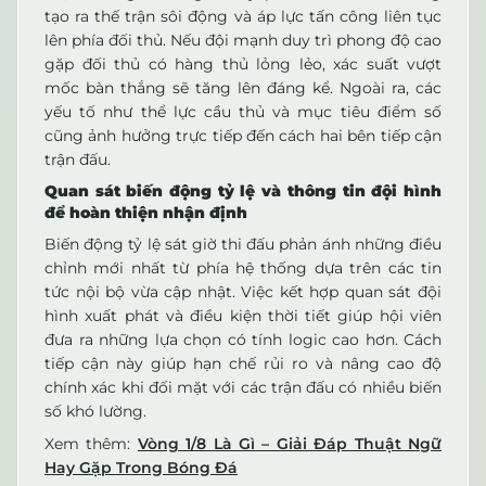
tạo ra thế trận sôi động và áp lực tấn công liên tục
lên phía đối thủ. Nếu đội mạnh duy trì phong độ cao
gặp đối thủ có hàng thủ lỏng lẻo, xác suất vượt
mốc bàn thắng sẽ tăng lên đáng kể. Ngoài ra, các
yếu tố như thể lực cầu thủ và mục tiêu điểm số
cũng ảnh hưởng trực tiếp đến cách hai bên tiếp cận
trận đấu.
Quan sát biến động tỷ lệ và thông tin đội hình
để hoàn thiện nhận định
Biến động tỷ lệ sát giờ thi đấu phản ánh những điều
chỉnh mới nhất từ phía hệ thống dựa trên các tin
tức nội bộ vừa cập nhật. Việc kết hợp quan sát đội
hình xuất phát và điều kiện thời tiết giúp hội viên
đưa ra những lựa chọn có tính logic cao hơn. Cách
tiếp cận này giúp hạn chế rủi ro và nâng cao độ
chính xác khi đối mặt với các trận đấu có nhiều biến
số khó lường.
Xem thêm:
Vòng 1/8 Là Gì – Giải Đáp Thuật Ngữ
Hay Gặp Trong Bóng Đá