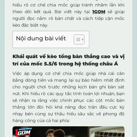
hiểu rõ cơ chế chia mốc giúp tránh nhầm lẫn khi
theo dõi kết quả. Bài viết này tại
1GOM
sẽ giúp
người đọc nắm rõ bản chất và cách tiếp cận mốc
kèo đặc biệt này.
Nội dung bài viết
Khái quát về kèo tổng bàn thắng cao và vị
trí của mốc 5.5/6 trong hệ thống châu Á
Việc áp dụng cơ chế chia mốc giúp nhà cái cân
bằng dòng tiền và mang lại sự bảo hiểm nhất định
cho người chơi trước những kịch bản ghi bàn sát
nút. Khi hiểu rõ các quy tắc tính toán lợi nhuận, bạn
sẽ nhận ra rằng việc chinh phục các cột mốc bàn
thắng lớn đòi hỏi khả năng đọc trận đấu cực kỳ
nhạy bén cùng sự thấu hiểu sâu sắc về phong độ
hàng công của cả hai phía: