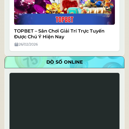
TOPBET – Sân Chơi Giải Trí Trực Tuyến
Được Chú Ý Hiện Nay
26/02/2026
DÒ SỐ ONLINE