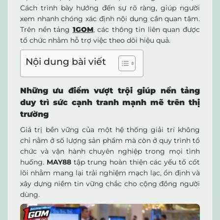
Cách trình bày hướng đến sự rõ ràng, giúp người
xem nhanh chóng xác định nội dung cần quan tâm.
Trên nền tảng
1GOM
, các thông tin liên quan được
tổ chức nhằm hỗ trợ việc theo dõi hiệu quả.
Nội dung bài viết
Những ưu điểm vượt trội giúp nền tảng
duy trì sức cạnh tranh mạnh mẽ trên thị
trường
Giá trị bền vững của một hệ thống giải trí không
chỉ nằm ở số lượng sản phẩm mà còn ở quy trình tổ
chức và vận hành chuyên nghiệp trong mọi tình
huống.
MAY88
tập trung hoàn thiện các yếu tố cốt
lõi nhằm mang lại trải nghiệm mạch lạc, ổn định và
xây dựng niềm tin vững chắc cho cộng đồng người
dùng.