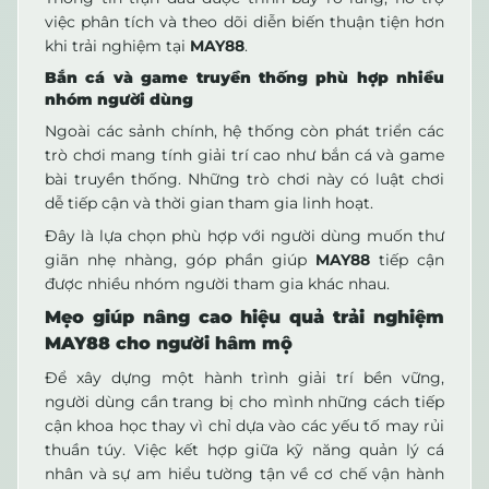
việc phân tích và theo dõi diễn biến thuận tiện hơn
khi trải nghiệm tại
MAY88
.
Bắn cá và game truyền thống phù hợp nhiều
nhóm người dùng
Ngoài các sảnh chính, hệ thống còn phát triển các
trò chơi mang tính giải trí cao như bắn cá và game
bài truyền thống. Những trò chơi này có luật chơi
dễ tiếp cận và thời gian tham gia linh hoạt.
Đây là lựa chọn phù hợp với người dùng muốn thư
giãn nhẹ nhàng, góp phần giúp
MAY88
tiếp cận
được nhiều nhóm người tham gia khác nhau.
Mẹo giúp nâng cao hiệu quả trải nghiệm
MAY88 cho người hâm mộ
Để xây dựng một hành trình giải trí bền vững,
người dùng cần trang bị cho mình những cách tiếp
cận khoa học thay vì chỉ dựa vào các yếu tố may rủi
thuần túy. Việc kết hợp giữa kỹ năng quản lý cá
nhân và sự am hiểu tường tận về cơ chế vận hành