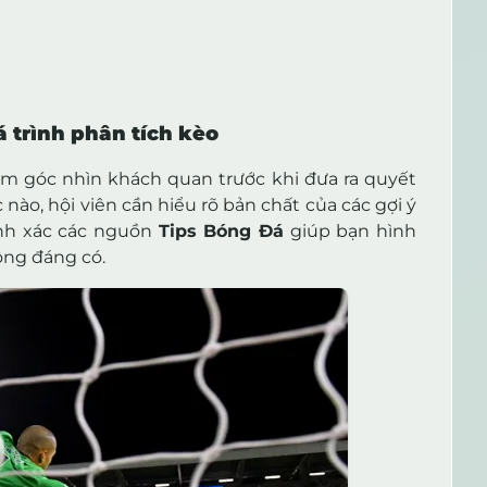
á trình phân tích kèo
êm góc nhìn khách quan trước khi đưa ra quyết
nào, hội viên cần hiểu rõ bản chất của các gợi ý
hính xác các nguồn
Tips Bóng Đá
giúp bạn hình
ông đáng có.