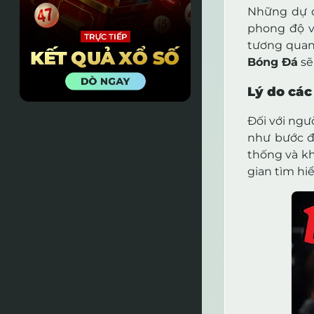
Những dự đ
phong độ và
tương quan
Bóng Đá
sẽ
Lý do các
Đối với ngư
như bước đ
thống và k
gian tìm hi