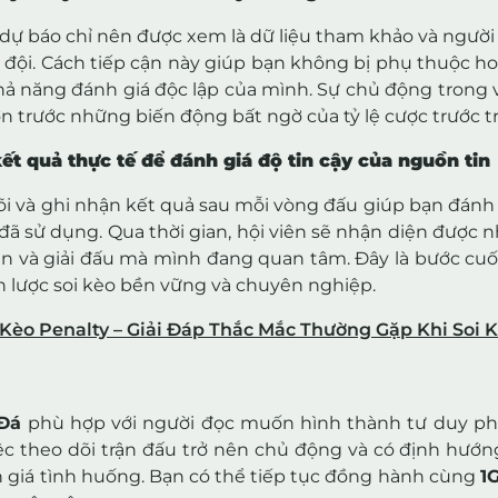
 dự báo chỉ nên được xem là dữ liệu tham khảo và người 
i đội. Cách tiếp cận này giúp bạn không bị phụ thuộc h
hả năng đánh giá độc lập của mình. Sự chủ động trong
ơn trước những biến động bất ngờ của tỷ lệ cược trước t
kết quả thực tế để đánh giá độ tin cậy của nguồn tin
õi và ghi nhận kết quả sau mỗi vòng đấu giúp bạn đán
ã sử dụng. Qua thời gian, hội viên sẽ nhận diện được
n và giải đấu mà mình đang quan tâm. Đây là bước cuối cù
ến lược soi kèo bền vững và chuyên nghiệp.
Kèo Penalty – Giải Đáp Thắc Mắc Thường Gặp Khi Soi 
 Đá
phù hợp với người đọc muốn hình thành tư duy phân
ệc theo dõi trận đấu trở nên chủ động và có định hướn
 giá tình huống. Bạn có thể tiếp tục đồng hành cùng
1