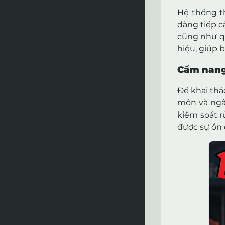
Hệ thống t
dàng tiếp c
cũng như qu
hiệu, giúp 
Cẩm nang 
Để khai thá
môn và ngân
kiểm soát r
được sự ổn 