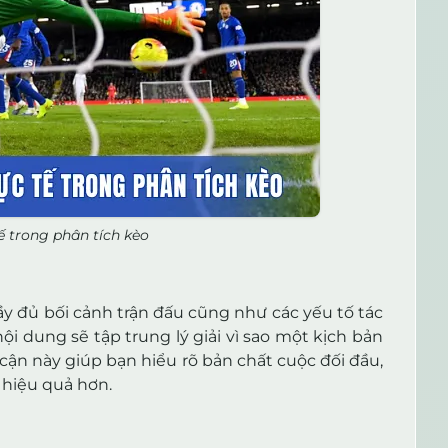
ế trong phân tích kèo
ầy đủ bối cảnh trận đấu cũng như các yếu tố tác
ội dung sẽ tập trung lý giải vì sao một kịch bản
cận này giúp bạn hiểu rõ bản chất cuộc đối đầu,
 hiệu quả hơn.