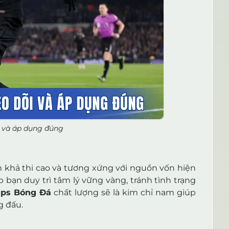
i và áp dụng đúng
h khả thi cao và tương xứng với nguồn vốn hiện
bạn duy trì tâm lý vững vàng, tránh tình trạng
ips Bóng Đá
chất lượng sẽ là kim chỉ nam giúp
g đấu.