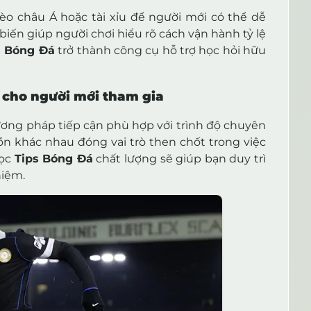
o châu Á hoặc tài xỉu để người mới có thể dễ
biến giúp người chơi hiểu rõ cách vận hành tỷ lệ
s Bóng Đá
trở thành công cụ hỗ trợ học hỏi hữu
 cho người mới tham gia
ương pháp tiếp cận phù hợp với trình độ chuyên
ồn khác nhau đóng vai trò then chốt trong việc
lọc
Tips Bóng Đá
chất lượng sẽ giúp bạn duy trì
hiệm.