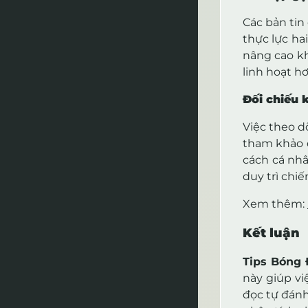
Các bản tin
thực lực ha
nâng cao k
linh hoạt h
Đối chiếu 
Việc theo d
tham khảo đ
cách cá nhâ
duy trì chi
Xem thêm:
Kết luận
Tips Bóng
này giúp vi
đọc tự đánh