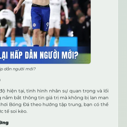
hấp dẫn người mới?
m
 hiện tại, tình hình nhân sự quan trọng và lối
g nắm bắt thông tin giá trị mà không bị lan man
s chơi Bóng Đá theo hướng tập trung, bạn có thể
 tế soi kèo.
ường