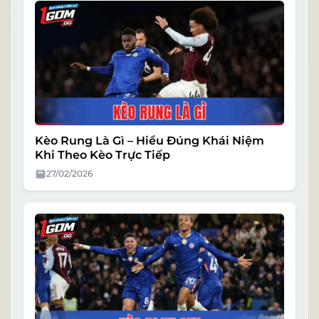
Kèo Rung Là Gì – Hiểu Đúng Khái Niệm
Khi Theo Kèo Trực Tiếp
27/02/2026