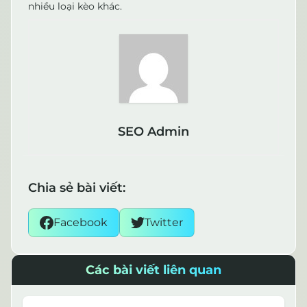
nhiều loại kèo khác.
SEO Admin
Chia sẻ bài viết:
Facebook
Twitter
Các bài viết liên quan