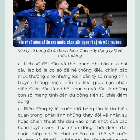
Kèo tỷ số bóng đá ăn bao nhiêu: Cách xây dựng tỷ lệ và
mức thưởng
Lịch sử đối đầu và thói quen ghi bàn của hai
câu lạc bộ là cơ sở để hệ thống điều chỉnh các
mức thưởng cho những kịch bản tỷ số mang tính
truyền thống. Việc hiểu rõ kèo giúp bạn nhận
diện được đâu là cơ hội thực sự và đâu là những
con số mang tính dẫn dụ dòng tiền từ phía đám
đông.
Biến động tỷ lệ trước giờ bóng lăn là tín hiệu
quan trọng phản ánh những thay đổi về nhân sự
hoặc chiến thuật thi đấu vào phút chót của các
huấn luyện viên. Lựa chọn đúng thời điểm đặt
cược giúp người chơi chiếm ưu thế về mức