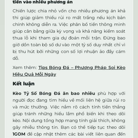
tiền vào nhiều phương án
Chiến lược chia nhỏ vốn cho nhiều phương án khả
thi giúp giảm thiểu rủi ro mất trắng nếu kịch bản
chính không diễn ra. Việc phân bổ tiền thông minh
giúp cân bằng giữa kỳ vọng và khả năng kiểm soát
thua lỗ khi tham gia dự đoán mỗi trận. Đừng bao
giờ dồn toàn bộ số dư vào một tỷ số duy nhất chỉ vì
bị thu hút bởi những con số lợi nhuận ảo đầy cám
dỗ.
Xem thêm:
Tips Bóng Đá – Phương Pháp Soi Kèo
Hiệu Quả Mỗi Ngày
Kết luận
Kèo Tỷ Số Bóng Đá ăn bao nhiêu
phù hợp với
người đọc đang tìm hiểu về mối liên hệ giữa rủi ro
và mức thưởng. Việc nắm rõ cách tính tiền thắng
giúp tránh những hiểu lầm phổ biến khi theo dõi
kèo. Nội dung tổng hợp mang tính giải thích, không
gây nhiễu thông tin. Bạn có thể tiếp tục theo dõi
1GOM
để cập nhật thêm các bài viết liên quan đến