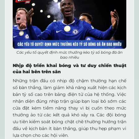
Các yếu tố quyết định mức thưởng kèo tỷ số bóng đá ăn
bao nhiêu
Nhịp độ triển khai bóng và tư duy chiến thuật
của hai bên trên sân
Những trận đấu có nhịp độ chậm thường hạn chế
số bàn thắng, làm giảm khả năng xuất hiện các kịch
bản tỷ số cao trên bảng điện tử của hệ thống. Việc
nhận diện đúng nhịp trận giúp bạn loại bỏ sớm các
cửa đặt kém tiềm năng thay vì bị cuốn theo mức
thưởng ảo từ các kết quả khó xảy ra. Các đội bóng
ưu tiên kiểm soát bóng chặt chẽ thường hướng trận
đấu về kịch bản ít bàn thắng, giúp thu hẹp phạm vi
lựa chọn cho các hội viên.