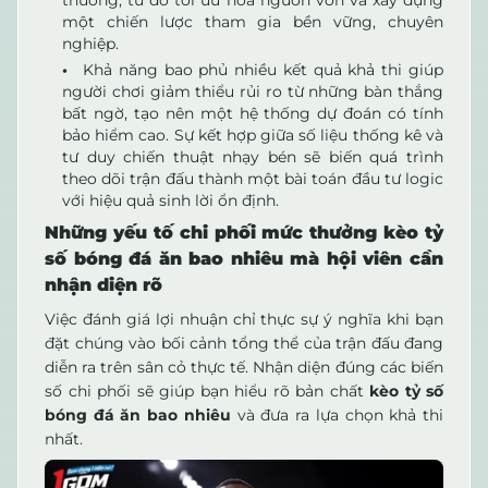
thưởng, từ đó tối ưu hóa nguồn vốn và xây dựng
một chiến lược tham gia bền vững, chuyên
nghiệp.
Khả năng bao phủ nhiều kết quả khả thi giúp
người chơi giảm thiểu rủi ro từ những bàn thắng
bất ngờ, tạo nên một hệ thống dự đoán có tính
bảo hiểm cao. Sự kết hợp giữa số liệu thống kê và
tư duy chiến thuật nhạy bén sẽ biến quá trình
theo dõi trận đấu thành một bài toán đầu tư logic
với hiệu quả sinh lời ổn định.
Những yếu tố chi phối mức thưởng kèo tỷ
số bóng đá ăn bao nhiêu mà hội viên cần
nhận diện rõ
Việc đánh giá lợi nhuận chỉ thực sự ý nghĩa khi bạn
đặt chúng vào bối cảnh tổng thể của trận đấu đang
diễn ra trên sân cỏ thực tế. Nhận diện đúng các biến
số chi phối sẽ giúp bạn hiểu rõ bản chất
kèo tỷ số
bóng đá ăn bao nhiêu
và đưa ra lựa chọn khả thi
nhất.